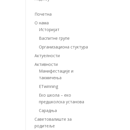
Почетна
О нама
Историјат
Васпитне групе
Организациона стуктура
Актуелности
Aктивности
Манифестације и
такмичења
ETwinning
Eкo школа – еко
предшколска установа
Сарадња
Саветовалиште за
родитеље