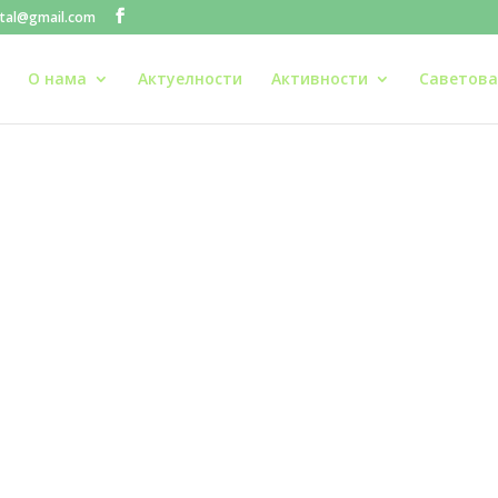
stal@gmail.com
О нама
Актуелности
Aктивности
Саветова