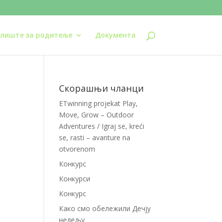
лиште за родитеље
Документа
Скорашњи чланци
ETwinning projekat Play,
Move, Grow – Outdoor
Adventures / Igraj se, kreći
se, rasti – avanture na
otvorenom
Конкурс
Конкурси
Конкурс
Како смо обележили Дечју
недељу