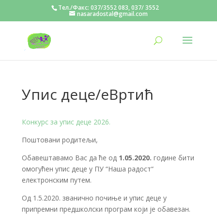
Тел./Факс: 037/3552 083, 037/ 3552
nasaradostal@gmail.com
Упис деце/еВртић
Конкурс за упис деце 2026.
Поштовани родитељи,
Обавештавамо Вас да ће од
1.05.2020.
године бити
омогућен упис деце у ПУ “Наша радост“
електронским путем.
Од 1.5.2020. званично почиње и упис деце у
припремни предшколски програм који је обавезан.