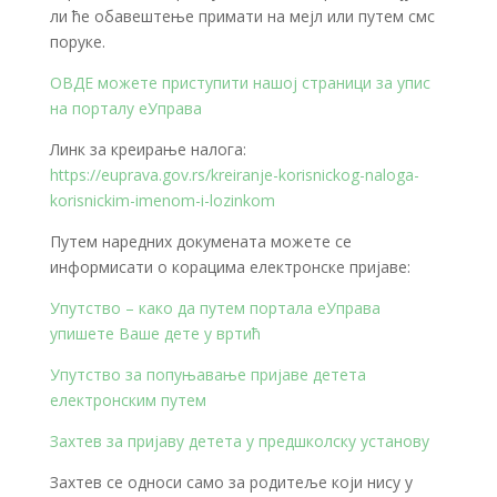
ли ће обавештење примати на мејл или путем смс
поруке.
ОВДЕ можете приступити нашој страници за упис
на порталу еУправа
Линк за креирање налога:
https://euprava.gov.rs/kreiranje-korisnickog-naloga-
korisnickim-imenom-i-lozinkom
Путем наредних докумената можете се
информисати о корацима електронске пријаве:
Упутство – како да путем портала еУправа
упишете Ваше дете у вртић
Упутство за попуњавање пријаве детета
електронским путем
Захтев за пријаву детета у предшколску установу
Захтев се односи само за родитеље који нису у