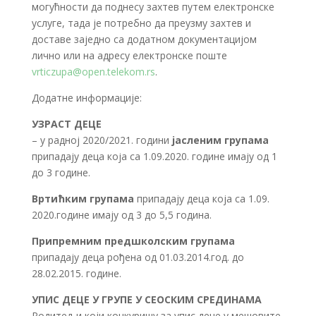
могућности да поднесу захтев путем електронске
услуге, тада је потребно да преузму захтев и
доставе заједно са додатном документацијом
лично или на адресу електронске поште
vrticzupa@open.telekom.rs
.
Додатне информације:
УЗРАСТ ДЕЦЕ
– у радној 2020/2021. години
јасленим групама
припадају деца која са 1.09.2020. године имају од 1
до 3 године.
Вртићким групама
припадају деца која са 1.09.
2020.године имају од 3 до 5,5 година.
Припремним предшколским групама
припадају деца рођена од 01.03.2014.год. до
28.02.2015. године.
УПИС ДЕЦЕ У ГРУПЕ У СЕОСКИМ СРЕДИНАМА
Родитељи који конкуришу за упис деце у мешовите