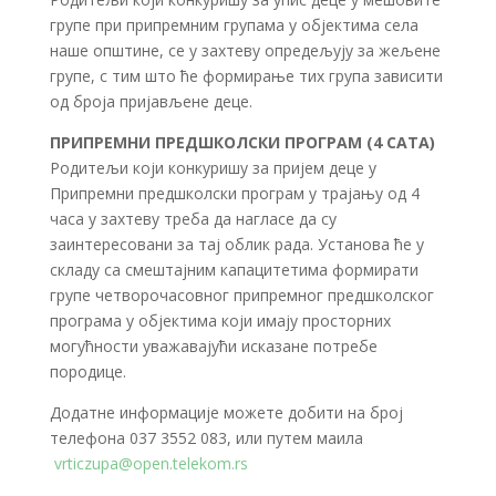
групе при припремним групама у објектима села
наше општине, се у захтеву опредељују за жељене
групе, с тим што ће формирање тих група зависити
од броја пријављене деце.
ПРИПРЕМНИ ПРЕДШКОЛСКИ ПРОГРАМ (4 САТА)
Родитељи који конкуришу за пријем деце у
Припремни предшколски програм у трајању од 4
часа у захтеву треба да нагласе да су
заинтересовани за тај облик рада. Установа ће у
складу са смештајним капацитетима формирати
групе четворочасовног припремног предшколског
програма у објектима који имају просторних
могућности уважавајући исказане потребе
породице.
Додатне информације можете добити на број
телефона 037 3552 083, или путем маила
vrticzupa@open.telekom.rs