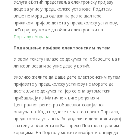
Услуга еВртић представља електронску пријаву
деце за упис у предшколске установе. Родитељ
више не мора да одлази на разне шалтере
приликом пријаве детета у предшколску установу,
већ пријаву може да обави електронски на
Порталу еУправа
.
Подношење
пријаве
електронским
путем
У овом тексту налазе се документа, обавештења и
линкови везани за упис деце у вртић.
Уколико желите да Ваше дете електронским путем
пријавите у предшколску установу не морате да
достављате документа, јер се она аутоматски
прибављају из Матичне књиге рођених и
Централног регистра обавезног социјалног
осигурања.
Када поднесете захтев преко Портала,
предшколска установа ће доделити деловодни број
захтеву и обавестити Вас преко Портала о даљим
корацима. На Порталу можете изабрати опцију да