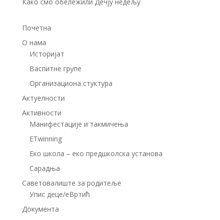
Како смо обележили Дечју недељу
Почетна
О нама
Историјат
Васпитне групе
Организациона стуктура
Актуелности
Aктивности
Манифестације и такмичења
ETwinning
Eкo школа – еко предшколска установа
Сарадња
Саветовалиште за родитеље
Упис деце/еВртић
Документа