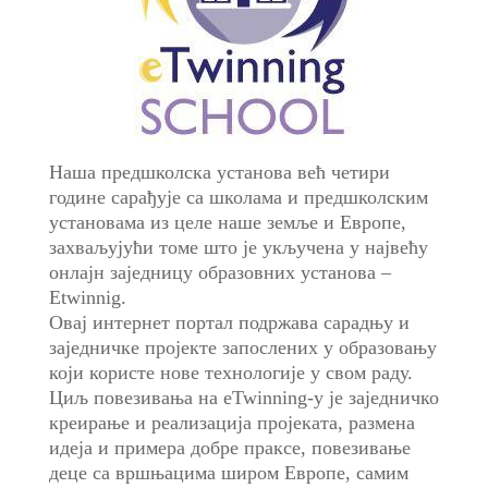
Наша предшколска установа већ четири
године сарађује са школама и предшколским
установама из целе наше земље и Европе,
захваљујући томе што је укључена у највећу
онлајн заједницу образовних установа –
Etwinnig.
Овај интернет портал подржава сарадњу и
заједничке пројекте запослених у образовању
који користе нове технологије у свом раду.
Циљ повезивања на eTwinning-у је заједничко
креирање и реализација пројеката, размена
идеја и примера добре праксе, повезивање
деце са вршњацима широм Европе, самим