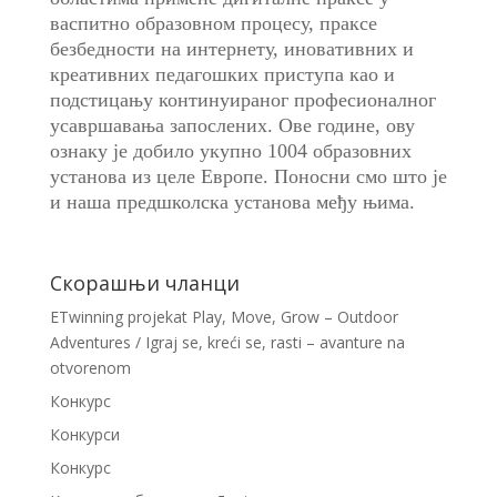
васпитно образовном процесу, праксе
безбедности на интернету, иновативних и
креативних педагошких приступа као и
подстицању континуираног професионалног
усавршавања запослених. Ове године, ову
ознаку је добило укупно 1004 образовних
установа из целе Европе. Поносни смо што је
и наша предшколска установа међу њима.
Скорашњи чланци
ETwinning projekat Play, Move, Grow – Outdoor
Adventures / Igraj se, kreći se, rasti – avanture na
otvorenom
Конкурс
Конкурси
Конкурс