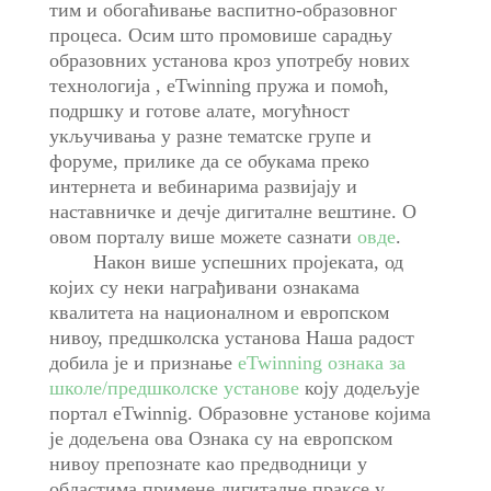
тим и обогаћивање васпитно-образовног
процеса. Осим што промовише сарадњу
образовних установа кроз употребу нових
технологија , eTwinning пружа и помоћ,
подршку и готове алате, могућност
укључивања у разне тематске групе и
форуме, прилике да се обукама преко
интернета и вебинарима развијају и
наставничке и дечје дигиталне вештине. О
овом порталу више можете сазнати
овде
.
Након више успешних пројеката, од
којих су неки награђивани ознакама
квалитета на националном и европском
нивоу, предшколска установа Наша радост
добила је и признање
eTwinning ознака за
школе/предшколске установе
коју додељује
портал eTwinnig. Образовне установе којима
је додељена ова Ознака су на европском
нивоу препознате као предводници у
областима примене дигиталне праксе у